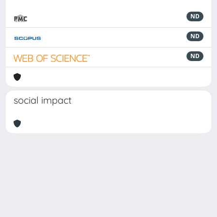
ND
ND
ND
social impact
Powered by
IRIS
-
about IRIS
-
Utilizzo dei cookie
Copyright © 2026