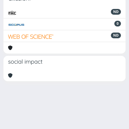
ND
0
ND
social impact
Powered by
IRIS
-
about IRIS
-