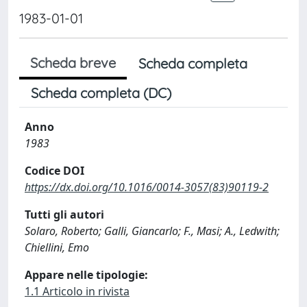
1983-01-01
Scheda breve
Scheda completa
Scheda completa (DC)
Anno
1983
Codice DOI
https://dx.doi.org/10.1016/0014-3057(83)90119-2
Tutti gli autori
Solaro, Roberto; Galli, Giancarlo; F., Masi; A., Ledwith;
Chiellini, Emo
Appare nelle tipologie:
1.1 Articolo in rivista