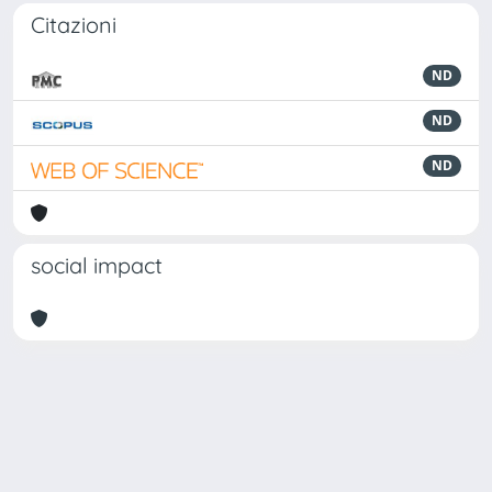
Citazioni
ND
ND
ND
social impact