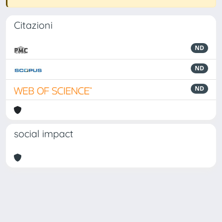
Citazioni
ND
ND
ND
social impact