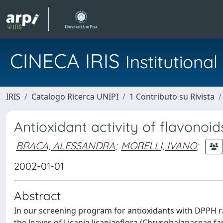
CINECA IRIS
Institution
IRIS
Catalogo Ricerca UNIPI
1 Contributo su Rivista
Antioxidant activity of flavonoid
BRACA, ALESSANDRA
;
MORELLI, IVANO
;
2002-01-01
Abstract
In our screening program for antioxidants with DPPH ra
the leaves of Licania licaniaeflora (Chrysobalanaceae fa