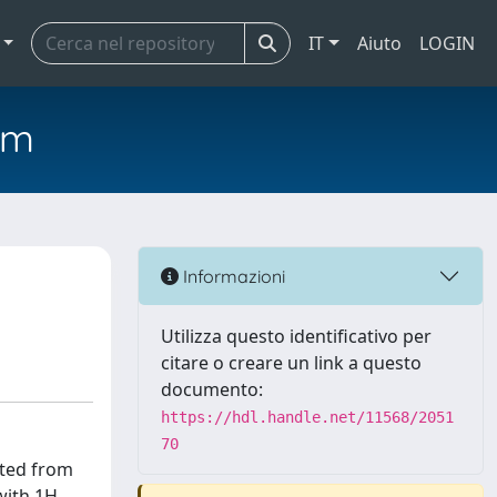
IT
Aiuto
LOGIN
em
Informazioni
Utilizza questo identificativo per
citare o creare un link a questo
documento:
https://hdl.handle.net/11568/2051
70
ated from
 with 1H