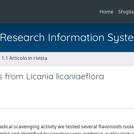
Home
Sfoglia
al Research Information Syst
1.1 Articolo in rivista
s from Licania licaniaeflora
dical scavenging activity we tested several flavonoids isol
mily) and identified by spectroscopic evidence, particularly