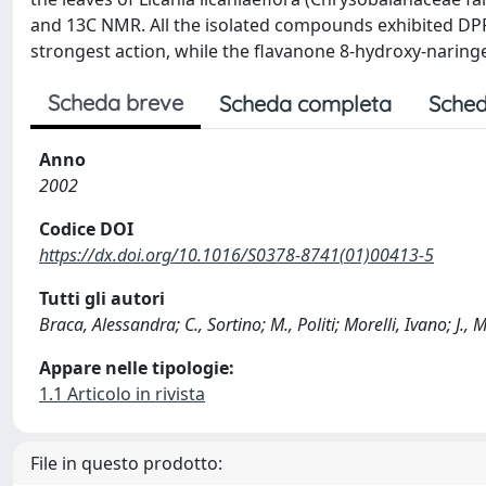
and 13C NMR. All the isolated compounds exhibited DPPH
strongest action, while the flavanone 8-hydroxy-narin
Scheda breve
Scheda completa
Sched
Anno
2002
Codice DOI
https://dx.doi.org/10.1016/S0378-8741(01)00413-5
Tutti gli autori
Braca, Alessandra; C., Sortino; M., Politi; Morelli, Ivano; J.,
Appare nelle tipologie:
1.1 Articolo in rivista
File in questo prodotto: