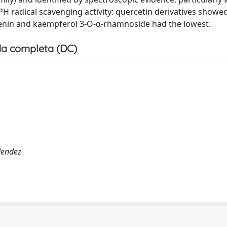
 radical scavenging activity: quercetin derivatives showe
genin and kaempferol 3-O-α-rhamnoside had the lowest.
a completa (DC)
 Mendez