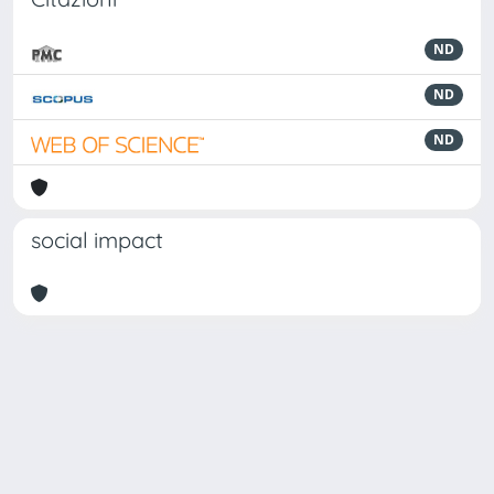
ND
ND
ND
social impact
Powered by
IRIS
-
about IRIS
-