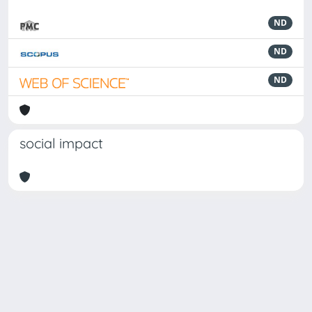
ND
ND
ND
social impact
Powered by
IRIS
-
about IRIS
-
Utilizzo dei cookie
Copyright © 2026