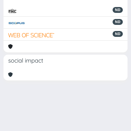
ND
ND
ND
social impact
Powered by
IRIS
-
about IRIS
-
Utilizzo dei cookie
Copyright © 2026