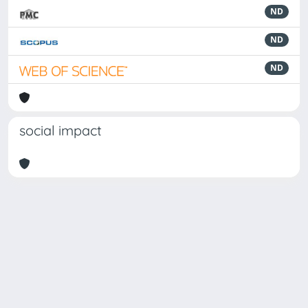
ND
ND
ND
social impact
Powered by
IRIS
-
about IRIS
-
Utilizzo dei cookie
Copyright © 2026