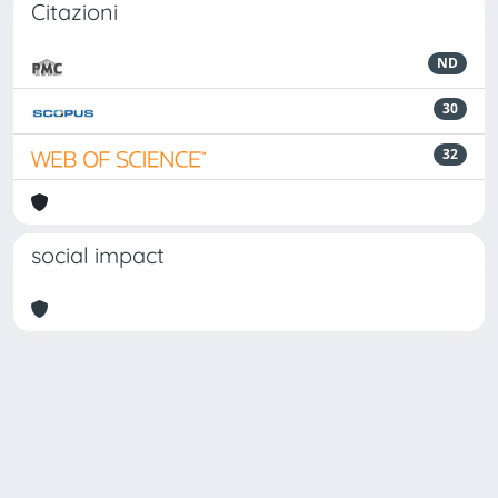
Citazioni
ND
30
32
social impact
Powered by
IRIS
-
about IRIS
-