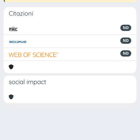
Citazioni
ND
ND
ND
social impact