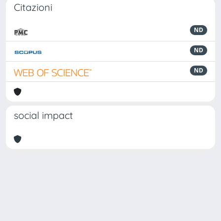
Citazioni
ND
ND
ND
social impact