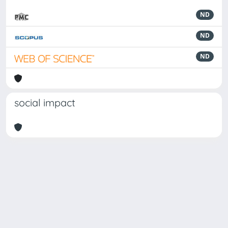
ND
ND
ND
social impact
Powered by
IRIS
-
about IRIS
-
Utilizzo dei cookie
Copyright © 2026