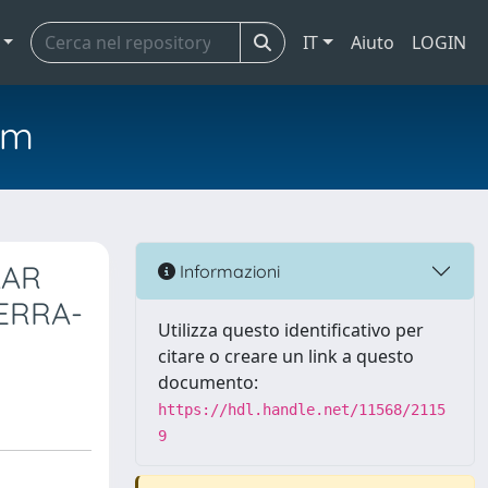
IT
Aiuto
LOGIN
em
LAR
Informazioni
ERRA-
Utilizza questo identificativo per
citare o creare un link a questo
documento:
https://hdl.handle.net/11568/2115
9