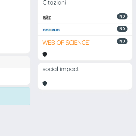
Citazioni
ND
ND
ND
social impact