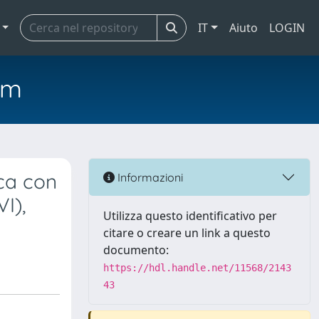
IT
Aiuto
LOGIN
em
ica con
Informazioni
I),
Utilizza questo identificativo per
citare o creare un link a questo
documento:
https://hdl.handle.net/11568/2143
43