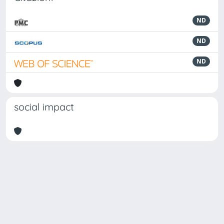
ND
ND
ND
social impact
Powered by
IRIS
-
about IRIS
-