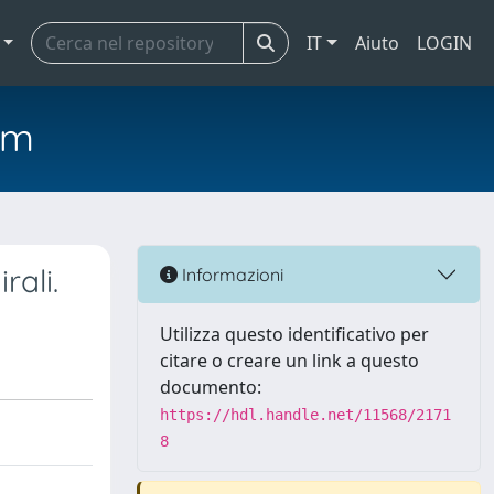
IT
Aiuto
LOGIN
em
rali.
Informazioni
Utilizza questo identificativo per
citare o creare un link a questo
documento:
https://hdl.handle.net/11568/2171
8