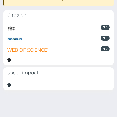
Citazioni
ND
ND
ND
social impact