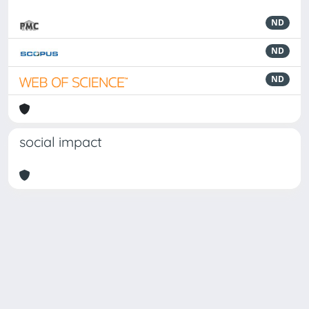
ND
ND
ND
social impact
Powered by
IRIS
-
about IRIS
-
Utilizzo dei cookie
Copyright © 2026