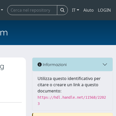
IT
Aiuto
LOGIN
em
ng
Informazioni
Utilizza questo identificativo per
citare o creare un link a questo
documento:
https://hdl.handle.net/11568/2202
3