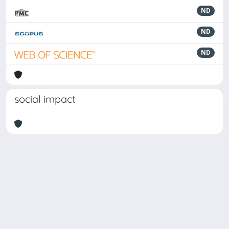
ND
ND
ND
social impact
Powered by
IRIS
-
about IRIS
-
Utilizzo dei cookie
Copyright © 2026