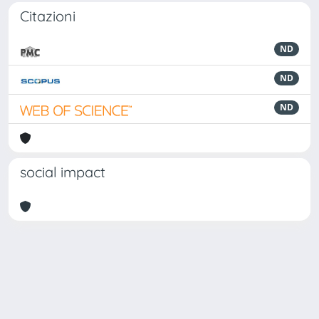
Citazioni
ND
ND
ND
social impact