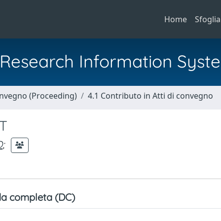
Home
Sfoglia
al Research Information Syst
Convegno (Proceeding)
4.1 Contributo in Atti di convegno
FT
O
;
a completa (DC)