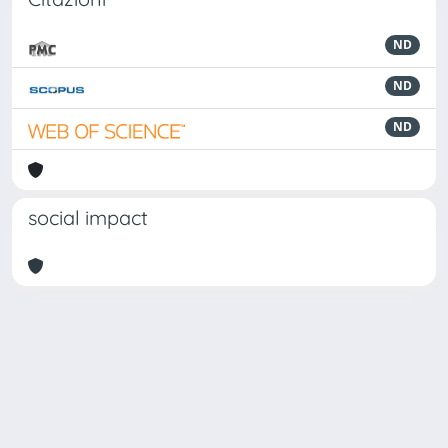
ND
ND
ND
social impact
Powered by
IRIS
-
about IRIS
-