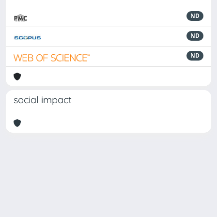
ND
ND
ND
social impact
Powered by
IRIS
-
about IRIS
-
Utilizzo dei cookie
Copyright © 2026