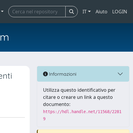
IT
Aiuto
LOGIN
em
enti
Informazioni
Utilizza questo identificativo per
citare o creare un link a questo
documento:
https://hdl.handle.net/11568/2281
9