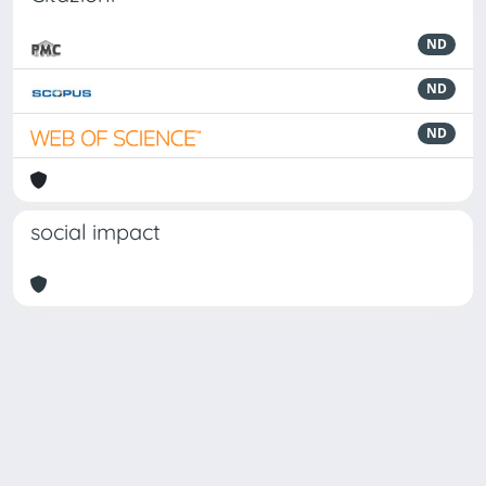
ND
ND
ND
social impact
Powered by
IRIS
-
about IRIS
-