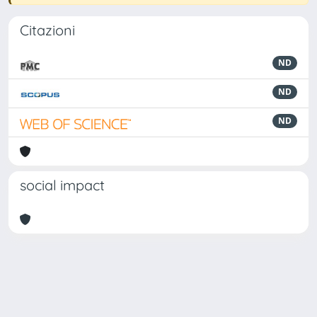
Citazioni
ND
ND
ND
social impact