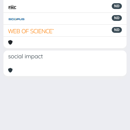
ND
ND
ND
social impact
Powered by
IRIS
-
about IRIS
-
Utilizzo dei cookie
Copyright © 2026