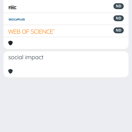
ND
ND
ND
social impact
Powered by
IRIS
-
about IRIS
-
Utilizzo dei cookie
Copyright © 2026