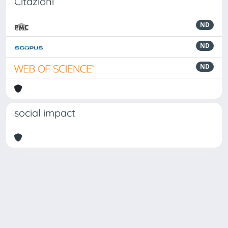
Citazioni
ND
ND
ND
social impact
Powered by
IRIS
-
about IRIS
-