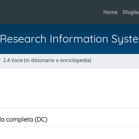
Home
Sfoglia
al Research Information Syst
2.4 Voce (in dizionario o enciclopedia)
a completa (DC)