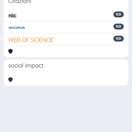
Citazioni
ND
ND
ND
social impact
Powered by
IRIS
-
about IRIS
-