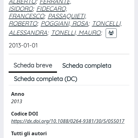
ALBERTO
;
FERRANTE,
ISIDORO
;
FIDECARO,
FRANCESCO
;
PASSAQUIETI,
ROBERTO
;
POGGIANI, ROSA
;
TONCELLI,
ALESSANDRA
;
TONELLI, MAURO
;
2013-01-01
Scheda breve
Scheda completa
Scheda completa (DC)
Anno
2013
Codice DOI
https://dx.doi.org/10.1088/0264-9381/30/5/055017
Tutti gli autori