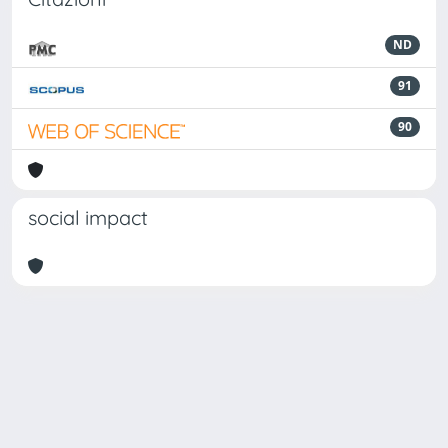
ND
91
90
social impact
Powered by
IRIS
-
about IRIS
-