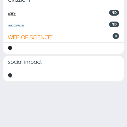
ND
ND
0
social impact
Powered by
IRIS
-
about IRIS
-