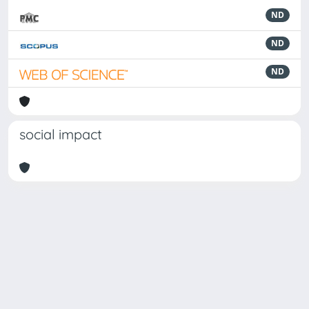
ND
ND
ND
social impact
Powered by
IRIS
-
about IRIS
-
Utilizzo dei cookie
Copyright © 2026