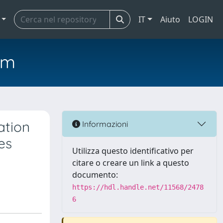
IT
Aiuto
LOGIN
em
ation
Informazioni
es
Utilizza questo identificativo per
citare o creare un link a questo
documento:
https://hdl.handle.net/11568/2478
6