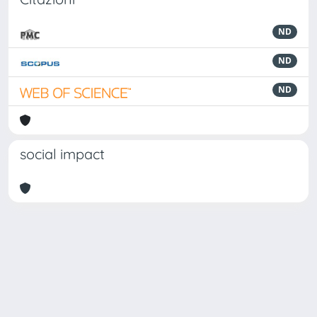
ND
ND
ND
social impact
Powered by
IRIS
-
about IRIS
-