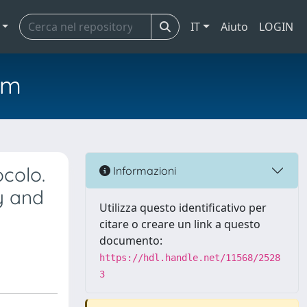
IT
Aiuto
LOGIN
em
ocolo.
Informazioni
y and
Utilizza questo identificativo per
citare o creare un link a questo
documento:
https://hdl.handle.net/11568/2528
3