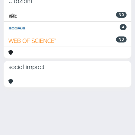
Citazioni
ND
4
ND
social impact
Powered by
IRIS
-
about IRIS
-