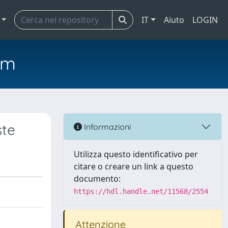
IT
Aiuto
LOGIN
em
ste
Informazioni
Utilizza questo identificativo per
citare o creare un link a questo
documento:
https://hdl.handle.net/11568/2554
Attenzione