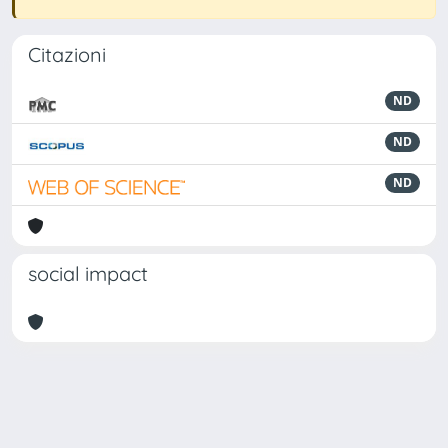
Citazioni
ND
ND
ND
social impact