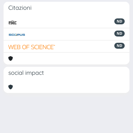
Citazioni
ND
ND
ND
social impact