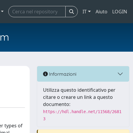
IT
Aiuto
LOGIN
em
Informazioni
Utilizza questo identificativo per
citare o creare un link a questo
documento:
https://hdl.handle.net/11568/2681
3
r types of
nimal