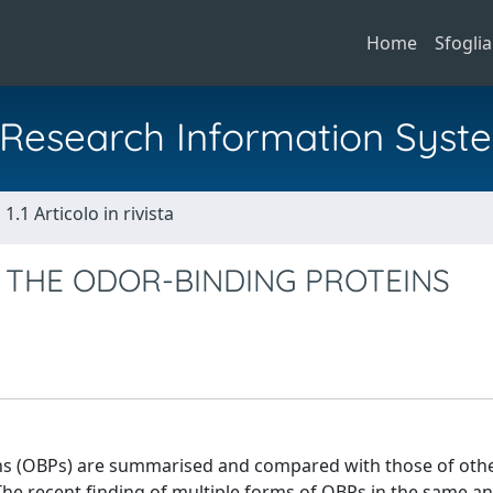
Home
Sfoglia
al Research Information Syst
1.1 Articolo in rivista
 THE ODOR-BINDING PROTEINS
ins (OBPs) are summarised and compared with those of othe
he recent finding of multiple forms of OBPs in the same a