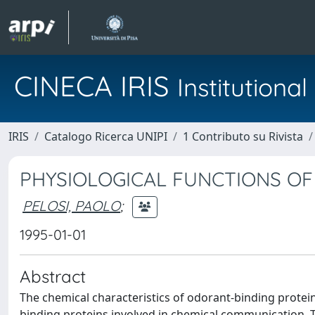
CINECA IRIS
Institution
IRIS
Catalogo Ricerca UNIPI
1 Contributo su Rivista
PHYSIOLOGICAL FUNCTIONS OF
PELOSI, PAOLO
;
1995-01-01
Abstract
The chemical characteristics of odorant-binding prote
binding proteins involved in chemical communication. T