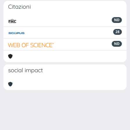
Citazioni
ND
28
ND
social impact