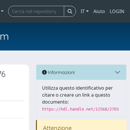
IT
Aiuto
LOGIN
em
76
Informazioni
Utilizza questo identificativo per
citare o creare un link a questo
documento:
https://hdl.handle.net/11568/2703
Attenzione