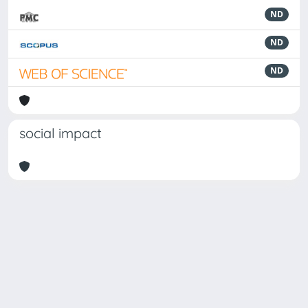
ND
ND
ND
social impact
Powered by
IRIS
-
about IRIS
-
Utilizzo dei cookie
Copyright © 2026